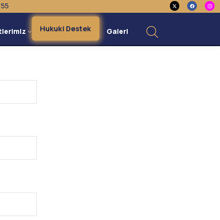
155
Hukuki Destek
tlerimiz
Galeri