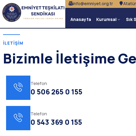
info@emniyet.org.tr
Atatür
Anasayfa
Kurumsal
Sık 
İLETIŞIM
Bizimle İletişime G
Telefon
0 506 265 0 155
Telefon
0 543 369 0 155