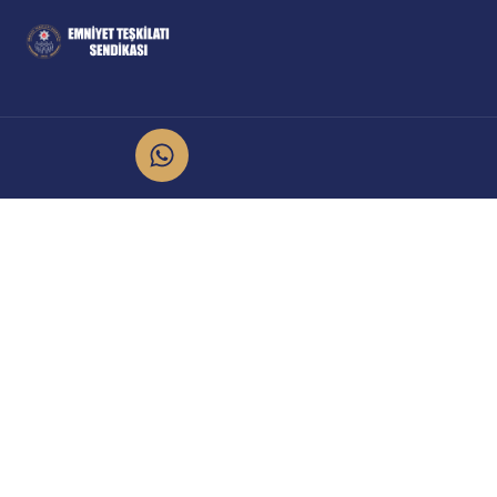
İletişim
Kurumsal
info@emniyet.org.tr
Yönetim Kurulu
İl Temsilcileri
0 506 265 0 155
Engelsiz Yaşam Komitesi
0 543 369 0 155
Kadın Komitesi
Hukuk ve Mevzuat
Atatürk Mahallesi Onur Caddesi
Komisyonu
No:8/2 Sincan/Ankara
Sendika Avukatı