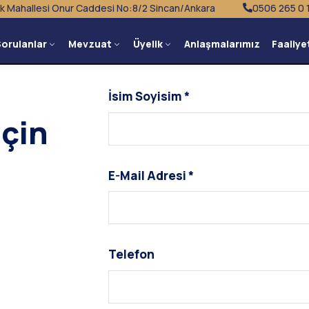
k Mahallesi Onur Caddesi No:8/2 Sincan/Ankara
0506 265 0 
Sorulanlar
Mevzuat
Üyelik
Anlaşmalarımız
Faaliye
İsim Soyisim *
eçin
E-Mail Adresi *
Telefon