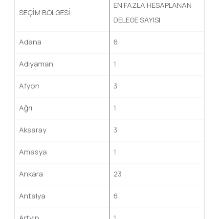
EN FAZLA HESAPLANAN
SEÇİM BÖLGESİ
DELEGE SAYISI
Adana
6
Adıyaman
1
Afyon
3
Ağrı
1
Aksaray
3
Amasya
1
Ankara
23
Antalya
6
Artvin
1