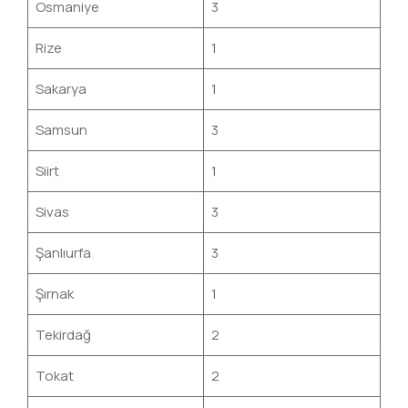
Osmaniye
3
Rize
1
Sakarya
1
Samsun
3
Siirt
1
Sivas
3
Şanlıurfa
3
Şırnak
1
Tekirdağ
2
Tokat
2