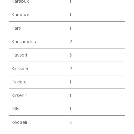
Karabük
1
Karaman
1
Kars
1
Kastamonu
2
Kayseri
3
Kırıkkale
2
Kırklareli
1
Kırşehir
1
Kilis
1
Kocaeli
3