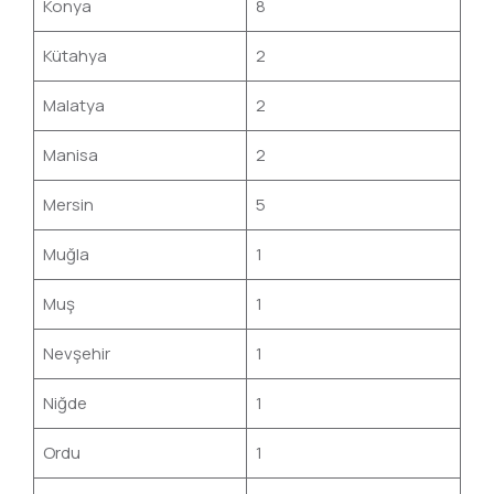
Konya
8
Kütahya
2
Malatya
2
Manisa
2
Mersin
5
Muğla
1
Muş
1
Nevşehir
1
Niğde
1
Ordu
1