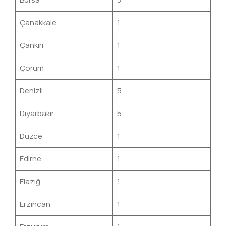
Çanakkale
1
Çankırı
1
Çorum
1
Denizli
5
Diyarbakır
5
Düzce
1
Edirne
1
Elazığ
1
Erzincan
1