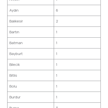
Aydın
6
Balıkesir
2
Bartın
1
Batman
1
Bayburt
1
Bilecik
1
Bitlis
1
Bolu
1
Burdur
1
Bursa
3