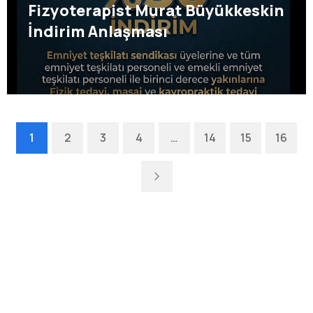
Fizyoterapist Murat Büyükkeskin
İndirim Anlaşması
1
2
3
4
…
14
15
16
Next