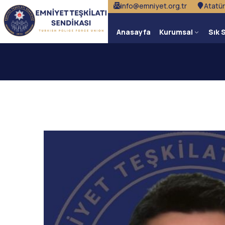
info@emniyet.org.tr
Atatür
Anasayfa
Kurumsal
Sık 