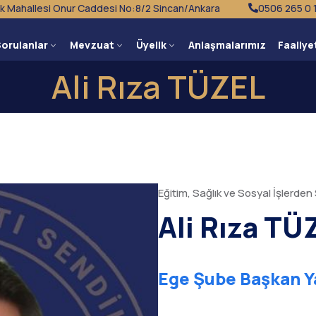
k Mahallesi Onur Caddesi No:8/2 Sincan/Ankara
0506 265 0 
Sorulanlar
Mevzuat
Üyelik
Anlaşmalarımız
Faaliye
Ali Rıza TÜZEL
Eğitim, Sağlık ve Sosyal İşlerde
Ali Rıza TÜ
Ege Şube Başkan Y