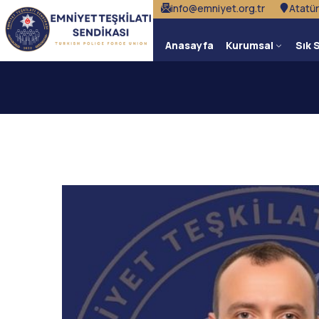
info@emniyet.org.tr
Atatür
Anasayfa
Kurumsal
Sık 