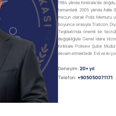
1984 yılında Kırıkkale'de doğdu.
tamamladı. 2005 yılında Adile
mezun olarak Polis Memuru unv
boyunca sırasıyla Trabzon, Diya
Teşkilatı'nda önemli bir tecrüb
değişikliğiyle Genel İdare Hizm
Kırıkkale Polisevi Şube Müdü
devam etmektedir. Evli ve iki ço
Deneyim:
20+ yıl
Telefon:
+905050071171