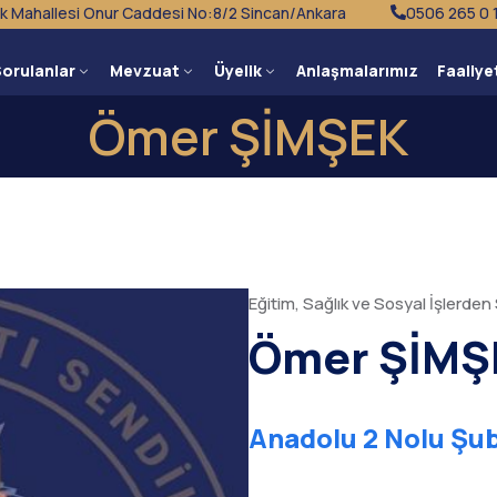
k Mahallesi Onur Caddesi No:8/2 Sincan/Ankara
0506 265 0 
Sorulanlar
Mevzuat
Üyelik
Anlaşmalarımız
Faaliye
Ömer ŞİMŞEK
Eğitim, Sağlık ve Sosyal İşlerde
Ömer ŞİMŞ
Anadolu 2 Nolu Şu