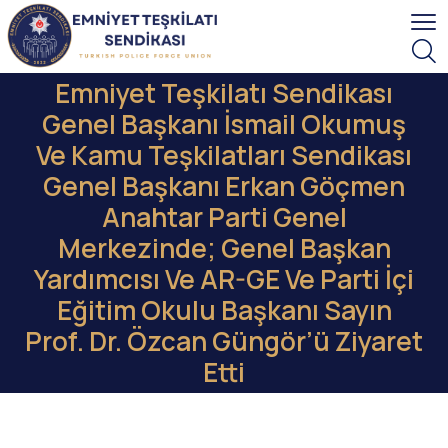
Emniyet Teşkilatı Sendikası
Genel Başkanı İsmail Okumuş
Ve Kamu Teşkilatları Sendikası
Genel Başkanı Erkan Göçmen
Anahtar Parti Genel
Merkezinde; Genel Başkan
Yardımcısı Ve AR-GE Ve Parti İçi
Eğitim Okulu Başkanı Sayın
Prof. Dr. Özcan Güngör’ü Ziyaret
Etti