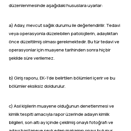
düzenlenmesinde aşağıdaki hususlara uyarlar:
a) Aday, mevcut sağlık durumu ile değerlendirilir. Tedavi
veya operasyonla düzelebilen patolojilerin, adaylıktan
önce düzeltilmiş olması gerekmektedir. Bu tür tedavi ve
operasyonlar için muayene tarihinden sonra hiçbir
şekilde süre verilemez.
b) Giriş raporu, EK-1’de belirtilen bölümleri içerir ve bu
bölümler eksiksiz doldurulur.
c) Asıl kişilerin muayene olduğunun denetlenmesi ve
kimlik tespiti amacıyla rapor üzerinde adayın kimlik
bilgileri, son altı ay içinde çekilmiş onaylı fotoğrafı ve
adayı hastaneye sevk eden makamın onayı bulunur.