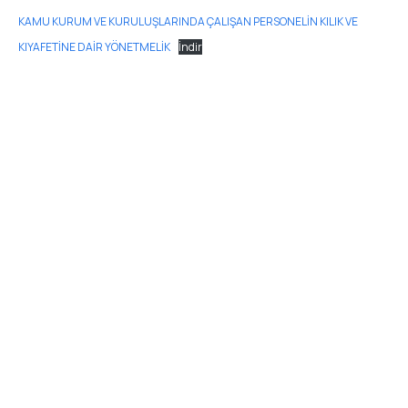
KAMU KURUM VE KURULUŞLARINDA ÇALIŞAN PERSONELİN KILIK VE
KIYAFETİNE DAİR YÖNETMELİK
İndir