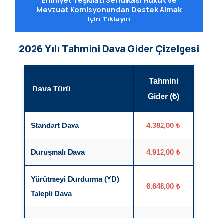
Emniyet Teşkilatı Sendikası Hukuk Ve
Mevzuat Komisyonundan Destek Almak
Için Tıklayın
2026 Yılı Tahmini Dava Gider Çizelgesi
Tahmini
Dava Türü
Gider (₺)
Standart Dava
4.382,00 ₺
Duruşmalı Dava
4.912,00 ₺
Yürütmeyi Durdurma (YD)
6.648,00 ₺
Talepli Dava