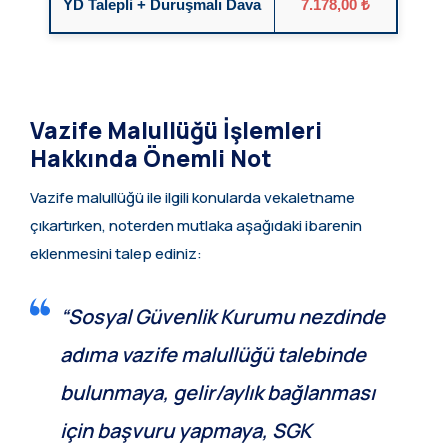
YD Talepli + Duruşmalı Dava
7.178,00 ₺
Vazife Malullüğü İşlemleri
Hakkında Önemli Not
Vazife malullüğü ile ilgili konularda vekaletname
çıkartırken, noterden mutlaka aşağıdaki ibarenin
eklenmesini talep ediniz:
“Sosyal Güvenlik Kurumu nezdinde
adıma vazife malullüğü talebinde
bulunmaya, gelir/aylık bağlanması
için başvuru yapmaya, SGK