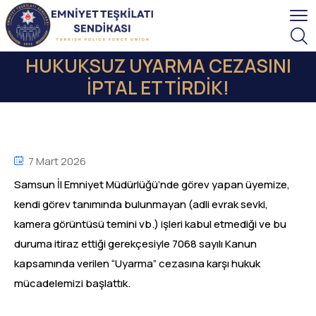
HUKUKSUZ UYARMA CEZASINI
İPTAL ETTİRDİK!
7 Mart 2026
Samsun İl Emniyet Müdürlüğü’nde görev yapan üyemize,
kendi görev tanımında bulunmayan (adli evrak sevki,
kamera görüntüsü temini vb.) işleri kabul etmediği ve bu
duruma itiraz ettiği gerekçesiyle 7068 sayılı Kanun
kapsamında verilen “Uyarma” cezasına karşı hukuk
mücadelemizi başlattık.