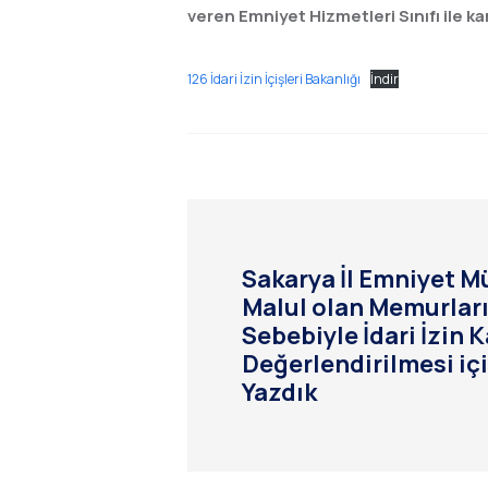
veren Emniyet Hizmetleri Sınıfı ile kar
126 İdari İzin İçişleri Bakanlığı
İndir
Sakarya İl Emniyet 
Malul olan Memurların
Sebebiyle İdari İzin
Değerlendirilmesi iç
Yazdık