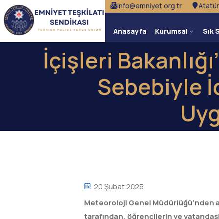
info@emniyet.org.tr
Atatür
Anasayfa
Kurumsal
Sık 
İçişleri Bakanlığı’
Sebebiyle İ
Uyg
20 Şubat 2025
Meteoroloji Genel Müdürlüğü’nden alın
tarafından, öğrencilerin ve vatandaşla