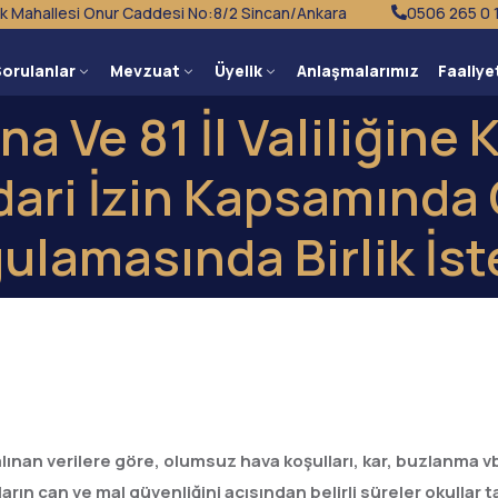
k Mahallesi Onur Caddesi No:8/2 Sincan/Ankara
0506 265 0 
Sorulanlar
Mevzuat
Üyelik
Anlaşmalarımız
Faaliye
na Ve 81 İl Valiliğine K
dari İzin Kapsamınd
ulamasında Birlik İst
an verilere göre, olumsuz hava koşulları, kar, buzlanma vb s
rın can ve mal güvenliğini açısından belirli süreler okullar t