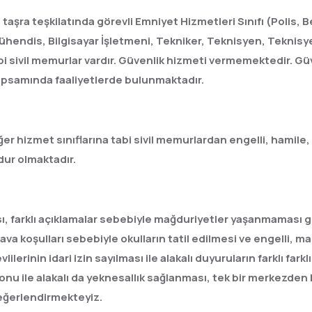
şra teşkilatında görevli Emniyet Hizmetleri Sınıfı (Polis, 
hendis, Bilgisayar İşletmeni, Tekniker, Teknisyen, Teknisyen
i sivil memurlar vardır. Güvenlik hizmeti vermemektedir. G
kapsamında faaliyetlerde bulunmaktadır.
ğer hizmet sınıflarına tabi sivil memurlardan engelli, hamile, 
dur olmaktadır.
sı, farklı açıklamalar sebebiyle mağduriyetler yaşanmaması gere
 koşulları sebebiyle okulların tatil edilmesi ve engelli, malu
lerinin idari izin sayılması ile alakalı duyuruların farklı fark
onu ile alakalı da yeknesallık sağlanması, tek bir merkezden
değerlendirmekteyiz.