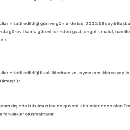
ların tatil edildiği gün ve günlerde ise, 2002/58 sayılı Baş
a görevli kamu görevlilerinden gazi, engelli, malul, hamile,
dır.
rın tatil edildiği il valiliklerince ve kaymakamlıklarca yapıla
rülmüştür.
 kapsam dışında tutulmuş ise de güvenlik birimlerinden olan
farklılıklar oluşmaktadır.