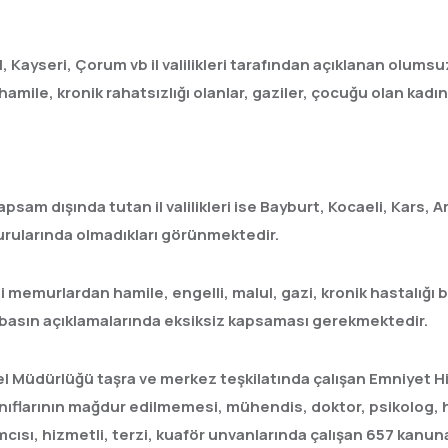
Kayseri, Çorum vb il valilikleri tarafından açıklanan olumsuz
 hamile, kronik rahatsızlığı olanlar, gaziler, çocuğu olan kadın 
apsam dışında tutan il valilikleri ise Bayburt, Kocaeli, Kars,
uyurularında olmadıkları görünmektedir.
 memurlardan hamile, engelli, malul, gazi, kronik hastalığı 
lan basın açıklamalarında eksiksiz kapsaması gerekmektedir.
 Müdürlüğü taşra ve merkez teşkilatında çalışan Emniyet Hizm
ıflarının mağdur edilmemesi, mühendis, doktor, psikolog, h
mcısı, hizmetli, terzi, kuaför unvanlarında çalışan 657 kanun