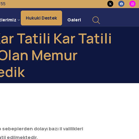
155
Hukuki Destek
tlerimiz
Galeri
ar Tatili Kar Tatili
a Olan Memur
edik
ebeplerden dolayı bazı il valilikleri
atil edilmektedir.