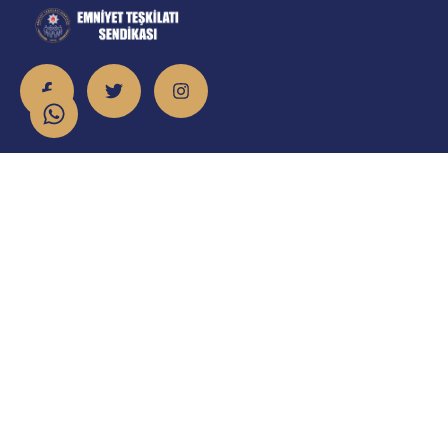
İletişim
info@emniyet.org.tr
0 506 265 0 155
0 543 369 0 155
Atatürk Mahallesi Onur Caddesi No:8/2 Sincan/Ankara