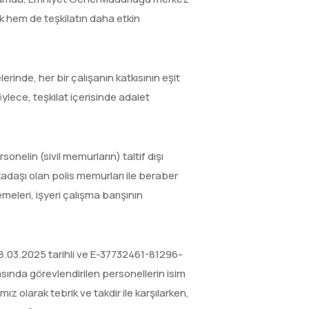
ak hem de teşkilatın daha etkin
rinde, her bir çalışanın katkısının eşit
Böylece, teşkilat içerisinde adalet
onelin (sivil memurların) taltif dışı
kadaşı olan polis memurları ile beraber
eleri, işyeri çalışma barışının
 28.03.2025 tarihli ve E-37732461-81296-
sında görevlendirilen personellerin isim
z olarak tebrik ve takdir ile karşılarken,