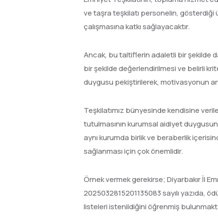
ve taşra teşkilatı personelin, gösterdiğ
çalışmasına katkı sağlayacaktır.
Ancak, bu taltiflerin adaletli bir şekilde
bir şekilde değerlendirilmesi ve belirli kr
duygusu pekiştirilerek, motivasyonun art
Teşkilatımız bünyesinde kendisine verilen 
tutulmasının kurumsal aidiyet duygusuna, 
aynı kurumda birlik ve beraberlik içeris
sağlanması için çok önemlidir.
Örnek vermek gerekirse; Diyarbakır İl Em
2025032815201135083 sayılı yazıda, ödüll
listeleri istenildiğini öğrenmiş bulunmak