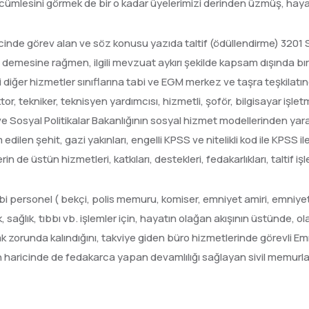
 cümlesini görmek de bir o kadar üyelerimizi derinden üzmüş, hayal
ecinde görev alan ve söz konusu yazıda taltif (ödüllendirme) 3201 
mesine rağmen, ilgili mevzuat aykırı şekilde kapsam dışında bırak
ki diğer hizmetler sınıflarına tabi ve EGM merkez ve taşra teşkilatı
or, tekniker, teknisyen yardımcısı, hizmetli, şoför, bilgisayar işle
e Sosyal Politikalar Bakanlığının sosyal hizmet modellerinden yara
en şehit, gazi yakınları, engelli KPSS ve nitelikli kod ile KPSS 
n de üstün hizmetleri, katkıları, destekleri, fedakarlıkları, taltif 
bi personel ( bekçi, polis memuru, komiser, emniyet amiri, emniy
ik, sağlık, tıbbı vb. işlemler için, hayatın olağan akışının üstünde,
k zorunda kalındığını, takviye giden büro hizmetlerinde görevli Emn
in haricinde de fedakarca yapan devamlılığı sağlayan sivil memurla