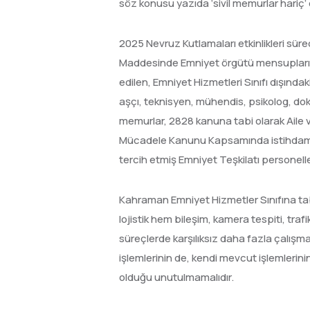
söz konusu yazıda ‘sivil memurlar hariç’
2025 Nevruz Kutlamaları etkinlikleri sür
Maddesinde Emniyet örgütü mensupları de
edilen, Emniyet Hizmetleri Sınıfı dışında
aşçı, teknisyen, mühendis, psikolog, dokt
memurlar, 2828 kanuna tabi olarak Aile v
Mücadele Kanunu Kapsamında istihdam edil
tercih etmiş Emniyet Teşkilatı personelleri
Kahraman Emniyet Hizmetler Sınıfına ta
lojistik hem bileşim, kamera tespiti, traf
süreçlerde karşılıksız daha fazla çalışma
işlemlerinin de, kendi mevcut işlemlerin
olduğu unutulmamalıdır.