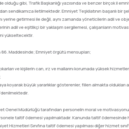
e olduğu gibi, Trafik Başkanlığı yazısında ve benzer birçok il em
dan sendikamıza iletilmektedir. Emniyet Teşkilatının başarılı bir şe
ı yerine getirmesi ile değil, aynı zamanda yöneticilerin adil ve obj
lerinin adil ve eşitlikçi bir yaklaşım sergilemesi, çalışanların mo
ni yükseltecektir.
un 86. Maddesinde; Emniyet örgütü mensupları;
ıkarları ve kişilerin can, ırz ve mallarını korumada yüksek hizmetleri
;
koyarak büyük yararlıklar gösterenler, fiilen almakta oldukları aylı
 “denilmektedir.
iyet Genel Müdürlüğü tarafından personelin moral ve motivasy
ersonele taltif ödemesi yapılmaktadır. Kanunda taltif ödemesinde
yet Hizmetleri Sınıfına taltif ödemesi yapılması diğer hizmet sın