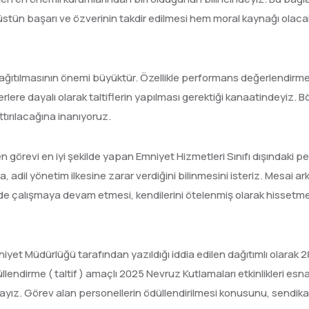
i üstün başarı ve özverinin takdir edilmesi hem moral kaynağı olac
 dağıtılmasının önemi büyüktür. Özellikle performans değerlendirmele
iterlere dayalı olarak taltiflerin yapılması gerektiği kanaatindeyiz. 
tırılacağına inanıyoruz.
görevi en iyi şekilde yapan Emniyet Hizmetleri Sınıfı dışındaki pers
adil yönetim ilkesine zarar verdiğini bilinmesini isteriz. Mesai ar
inde çalışmaya devam etmesi, kendilerini ötelenmiş olarak hissetmem
niyet Müdürlüğü tarafından yazıldığı iddia edilen dağıtımlı olarak
endirme ( taltif ) amaçlı 2025 Nevruz Kutlamaları etkinlikleri esna
tayız. Görev alan personellerin ödüllendirilmesi konusunu, sendikamı