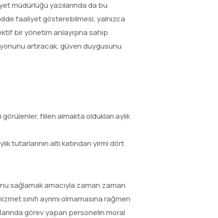
niyet müdürlüğü yazılarında da bu
kilde faaliyet gösterebilmesi, yalnızca
ektif bir yönetim anlayışına sahip
tivasyonunu artıracak, güven duygusunu
 görülenler, fiilen almakta oldukları aylık
k tutarlarının altı katından yirmi dört
onunu sağlamak amacıyla zaman zaman
 hizmet sınıfı ayrımı olmamasına rağmen
ıflarında görev yapan personelin moral