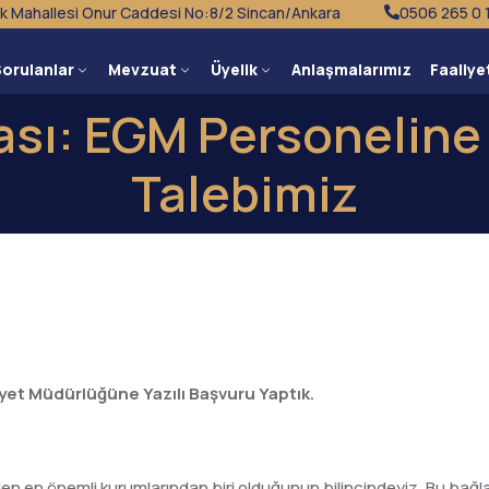
k Mahallesi Onur Caddesi No:8/2 Sincan/Ankara
0506 265 0 
Sorulanlar
Mevzuat
Üyelik
Anlaşmalarımız
Faaliye
sı: EGM Personeline 
Talebimiz
mniyet Müdürlüğüne Yazılı Başvuru Yaptık.
den en önemli kurumlarından biri olduğunun bilincindeyiz. Bu b