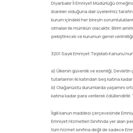
Diyarbakır İl Emniyet Müdürlüğü örneğind
ibareler olduğuna dair üyelerimiz tarafın
kurum içindeki her bireyin sorumlulukların
olmaları ile mümkün olacaktır. Birim amir
pekiştirecek ve kurumun genel verimliliği
3201 Sayılı Emniyet Teşkilatı Kanunu’n
a) Ülkenin güvenlik ve esenliği, Devletin ç
tutarlarının iki katından beş katına kadar
b) Olağanüstü durumlarda yaşamını ortaya 
katına kadar para verilerek ödüllendirilir.
İlgili kanun maddesi çerçevesinde Emn
Emniyet Hizmetleri Sınıfında yer alan p
tüm hizmet sınıfına değil de sadece Emni