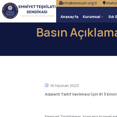
info@emniyet.org.tr
Atatür
Anasayfa
Kurumsal
Sık 
Basın Açıklama
16 Haziran 2023
Adaletli Taltif Verilmesi İçin 81 İl E
Emniyet Teşkilatının, topluma hizmet e