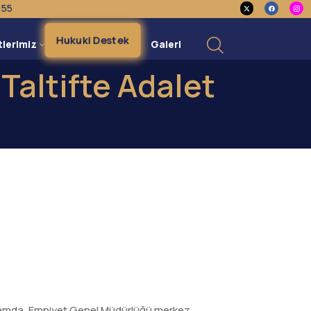
155
Hukuki Destek
tlerimiz
Galeri
Taltifte Adalet
ağlamda, Emniyet Genel Müdürlüğü merkez