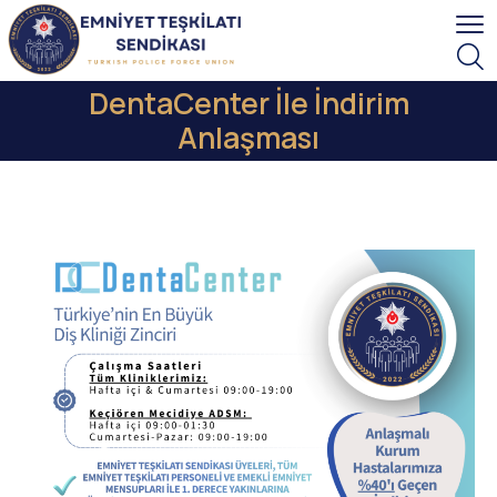
DentaCenter İle İndirim
Anlaşması