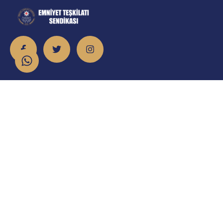
İletişim
info@emniyet.org.tr
0 506 265 0 155
0 543 369 0 155
Atatürk Mahallesi Onur Caddesi No:8/2 Sincan/Ankara