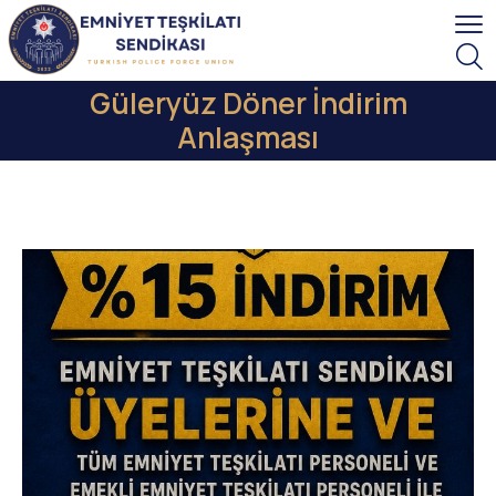
Güleryüz Döner İndirim
Anlaşması