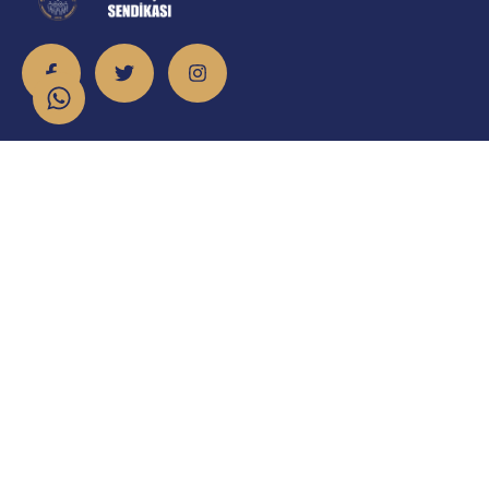
İletişim
info@emniyet.org.tr
0 506 265 0 155
0 543 369 0 155
Atatürk Mahallesi Onur Caddesi No:8/2 Sincan/Ankara
Sendika Avukatı