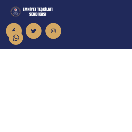
İletişim
info@emniyet.org.tr
0 506 265 0 155
0 543 369 0 155
Atatürk Mahallesi Onur Caddesi No:8/2 Sincan/Ankara