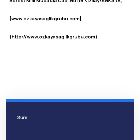
Adres: Milli Müdafaa Cad. No:16 Kızılay/ANKARA,
[www.ozkayasaglikgrubu.com]
(http://www.ozkayasaglikgrubu.com).
Süre