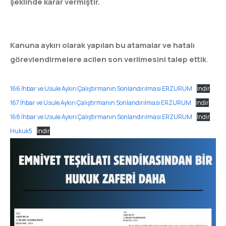
şeklinde karar vermiştir.
Kanuna aykırı olarak yapılan bu atamalar ve hatalı
görevlendirmelere acilen son verilmesini talep
ettik
.
166 İhbar ve Usule Aykırı Çalıştırmanın Sonlandırılması ERZURUM
İndir
167 İhbar ve Usule Aykırı Çalıştırmanın Sonlandırılması ERZURUM
İndir
168 İhbar ve Usule Aykırı Çalıştırmanın Sonlandırılması ERZURUM
İndir
Hukuk5
İndir