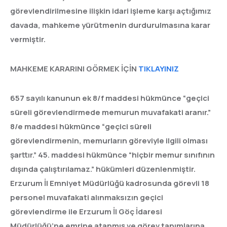
görevlendirilmesine ilişkin idari işleme karşı açtığımız
davada, mahkeme yürütmenin durdurulmasına karar
vermiştir.
MAHKEME KARARINI GÖRMEK İÇİN
TIKLAYINIZ
657 sayılı kanunun ek 8/f maddesi hükmünce “geçici
süreli görevlendirmede memurun muvafakati aranır.”
8/e maddesi hükmünce “geçici süreli
görevlendirmenin, memurların göreviyle ilgili olması
şarttır.” 45. maddesi hükmünce “hiçbir memur sınıfının
dışında çalıştırılamaz.” hükümleri düzenlenmiştir.
Erzurum İl Emniyet Müdürlüğü kadrosunda görevli 18
personel muvafakati alınmaksızın geçici
görevlendirme ile Erzurum İl Göç İdaresi
Müdürlüğü’ne emrine atanmış ve görev tanımlarına