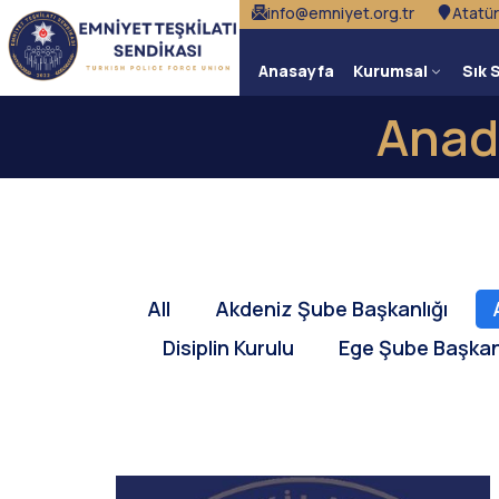
info@emniyet.org.tr
Atatür
Anasayfa
Kurumsal
Sık 
Anad
All
Akdeniz Şube Başkanlığı
Disiplin Kurulu
Ege Şube Başkanl