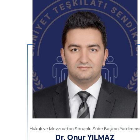
Hukuk ve Mevzuattan Sorumlu Şube Başkan Yardımcıs
Dr. Onur YILMAZ