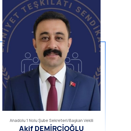
Anadolu 1 Nolu Şube Sekreteri/Başkan Vekili
Akif DEMİRCİOĞLU