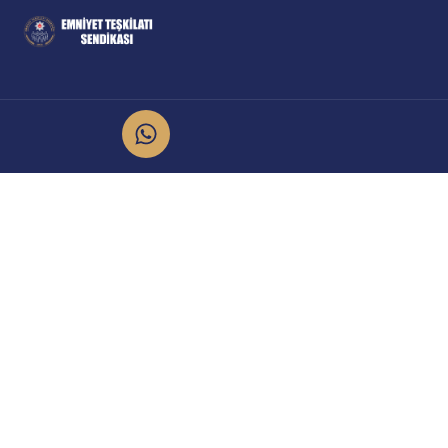
İletişim
Kurumsal
info@emniyet.org.tr
Yönetim Kurulu
İl Temsilcileri
0 506 265 0 155
Engelsiz Yaşam Komitesi
0 543 369 0 155
Kadın Komitesi
Hukuk ve Mevzuat
Atatürk Mahallesi Onur Caddesi
Komisyonu
No:8/2 Sincan/Ankara
Sendika Avukatı